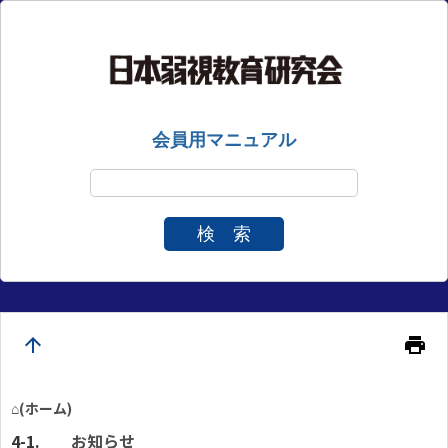
会員用マニュアル
検 索
arrow_upward
print
⌂(ホーム)
お知らせ