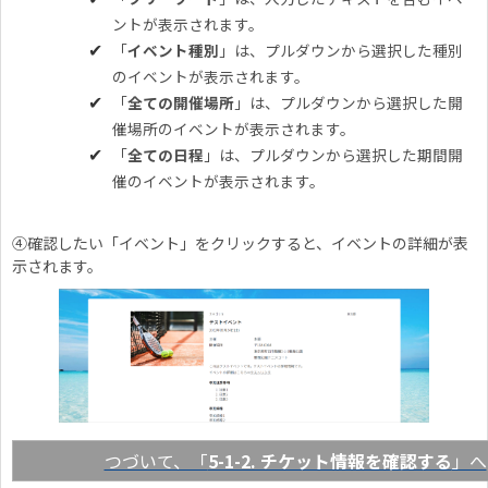
ントが表示されます。
「
イベント種別
」は、プルダウンから選択した種別
のイベントが表示されます。
「
全ての開催場所
」は、プルダウンから選択した開
催場所のイベントが表示されます。
「
全ての日程
」は、プルダウンから選択した期間開
催のイベントが表示されます。
④確認したい「イベント」をクリックすると、イベントの詳細が表
示されます。
つづいて、「
5-1-2. チケット情報を確認する
」へ