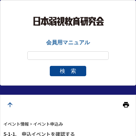
会員用マニュアル
検 索
arrow_upward
print
イベント情報
>
イベント申込み
申込イベントを確認する