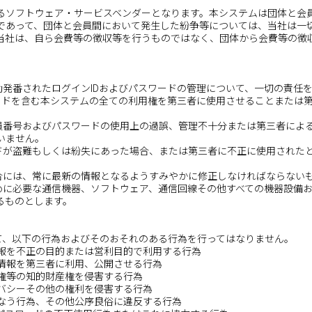
るソフトウェア・サービスベンダーとなります。本システムは団体と会
であって、団体と会員間において発生した紛争等については、当社は一
当社は、自ら会費等の徴収等を行うものではなく、団体から会費等の徴
動発番されたログインIDおよびパスワードの管理について、一切の責任
ワードを含む本システムの全ての利用権を第三者に使用させることまたは
会員番号およびパスワードの使用上の過誤、管理不十分または第三者によ
いません。
ードが盗難もしくは紛失にあった場合、または第三者に不正に使用された
場合には、常に最新の情報となるようすみやかに修正しなければならない
ために必要な通信機器、ソフトウェア、通信回線その他すべての機器設備
るものとします。
して、以下の行為およびそのおそれのある行為を行ってはなりません。
情報を不正の目的または営利目的で利用する行為
の情報を第三者に利用、公開させる行為
標権等の知的財産権を侵害する行為
イバシーその他の権利を侵害する行為
損なう行為、その他公序良俗に違反する行為