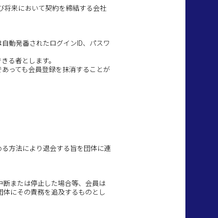
よび将来において契約を締結する会社
自動発番されたログインID、パスワ
できる者とします。
であっても会員登録を抹消することが
める方法により退会する旨を団体に連
中断または停止した場合等、会員は
団体にその責務を追及するものとし