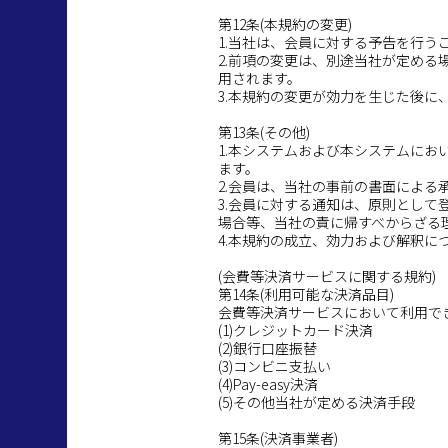
第12条(本規約の変更)
1.当社は、会員に対する予告を行う
2.前項の変更は、別途当社が定め
用されます。
3.本規約の変更が効力を生じた後
第13条(その他)
1.本システムおよび本システムに
ます。
2.会員は、当社の事前の書面によ
3.会員に対する通知は、原則とし
場合等、当社の責に帰すべからざる
4.本規約の成立、効力および解釈に
(会費等決済サービスに関する規約)
第14条(利用可能な決済品目)
会費等決済サービスにおいて利用で
(1)クレジットカード決済
(2)銀行口座振替
(3)コンビニ支払い
(4)Pay-easy決済
(5)その他当社が定める決済手段
第15条(決済事業者)