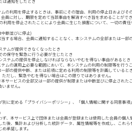
または通知をしたとき
ステムの利用を停止するときは、事前にその理由、利用の停止日およびそ
ず、会員に対し、期限を定めて当該事由を解消すべき旨を求めることがで
テムの利用を停止されたことにより会員に生じた損害について、一切の責任
は中断並びに停止)
に該当する場合、会員に通知することなく、本システムの全部または一部
システムが提供できなくなったとき
えでの保守を緊急に行う必要が生じたとき
本システムの提供を停止しなければならないやむを得ない事由があるとき
システムの運用上必要な範囲において、本システムの利用の制限等を行う
くは一部の提供中断、または前項に定める利用の制限等を計画していると
。ただし、緊急やむを得ない場合はこの限りではありません。
基づき本サービスの全部又は一部の提供が制限または中断並びに停止された
負いません。
が別に定める「プライバシーポリシー」、「個人情報に関する同意事項
)
わず、本サービス上で団体または会員が登録または使用した会員の個人
した後、集計および分析した統計データ、属性情報等を作成し、これら
じめ承諾します。