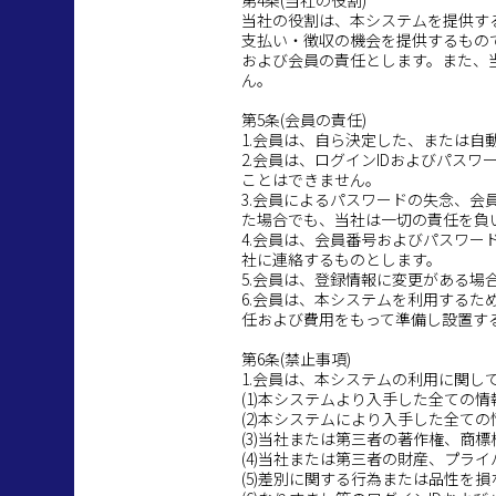
第4条(当社の役割)
当社の役割は、本システムを提供す
支払い・徴収の機会を提供するもの
および会員の責任とします。また、
ん。
第5条(会員の責任)
1.会員は、自ら決定した、または自
2.会員は、ログインIDおよびパス
ことはできません。
3.会員によるパスワードの失念、
た場合でも、当社は一切の責任を負
4.会員は、会員番号およびパスワ
社に連絡するものとします。
5.会員は、登録情報に変更がある
6.会員は、本システムを利用する
任および費用をもって準備し設置す
第6条(禁止事項)
1.会員は、本システムの利用に関
(1)本システムより入手した全ての
(2)本システムにより入手した全て
(3)当社または第三者の著作権、商
(4)当社または第三者の財産、プラ
(5)差別に関する行為または品性を