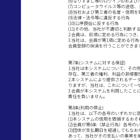
(6)なりすまし等のログインIDお
(7)コンピュータウイルス等の送信
(8)当社および第三者の名誉・信用
(9)法律・法令等に違反する行為
(10)公序良俗に反する行為
(11)その他、当社が不適切と判断す
2.会員は、前項に定める行為につき
3.当社は、会員が第1項に定める
会員登録の抹消を行うことができま
第7条(システムに対する保証)
1.当社は本システムについて、そ
存在、第三者の権利、利益の非侵害
2.本システムにより提供されるデ
りますが、当社は、これについて一
3.会員が本システムを利用したこ
責任を負いません。
第8条(利用の停止)
1.当社は、以下の各号のいずれか
(1)本システムの信用を毀損するお
(2)会員が第6条（禁止行為）各号
(3)団体が支払期日を経過しても
あって、当社がその支払いの事実を