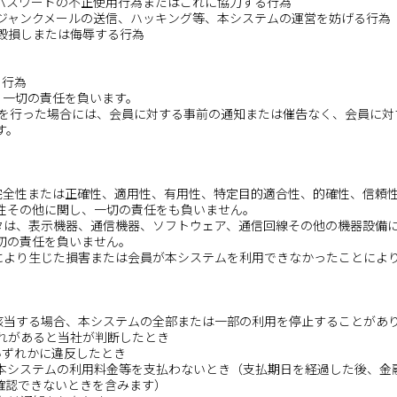
よびパスワードの不正使用行為またはこれに協力する行為
、ジャンクメールの送信、ハッキング等、本システムの運営を妨げる行為
を毀損しまたは侮辱する行為
る行為
、一切の責任を負います。
行為を行った場合には、会員に対する事前の通知または催告なく、会員に
す。
の完全性または正確性、適用性、有用性、特定目的適合性、的確性、信頼
性その他に関し、一切の責任をも負いません。
ータは、表示機器、通信機器、ソフトウェア、通信回線その他の機器設備
切の責任を負いません。
とにより生じた損害または会員が本システムを利用できなかったことによ
に該当する場合、本システムの全部または一部の利用を停止することがあ
それがあると当社が判断したとき
のいずれかに違反したとき
なお本システムの利用料金等を支払わないとき（支払期日を経過した後、
確認できないときを含みます）