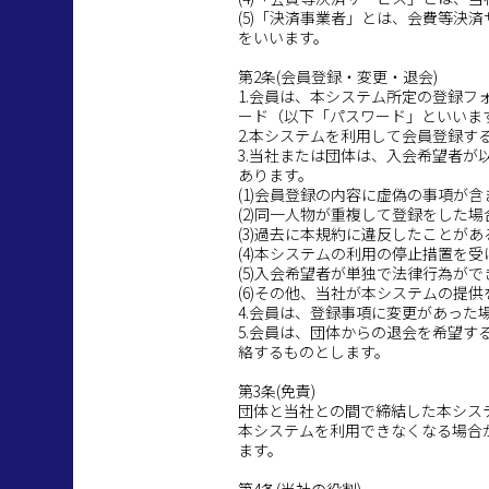
(5)「決済事業者」とは、会費等
をいいます。
第2条(会員登録・変更・退会)
1.会員は、本システム所定の登録フ
ード（以下「パスワード」といいま
2.本システムを利用して会員登録
3.当社または団体は、入会希望者
あります。
(1)会員登録の内容に虚偽の事項が
(2)同一人物が重複して登録をした場
(3)過去に本規約に違反したことがあ
(4)本システムの利用の停止措置を
(5)入会希望者が単独で法律行為が
(6)その他、当社が本システムの提
4.会員は、登録事項に変更があっ
5.会員は、団体からの退会を希望
絡するものとします。
第3条(免責)
団体と当社との間で締結した本シス
本システムを利用できなくなる場合
ます。