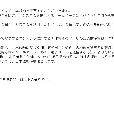
ことなく、本規約を変更することができます。
る場合を除き、本システムを提供するホームページに掲載された時点から
に、会員が本システムを利用したときには、会員は変更後の本規約を承諾
おいて提供するコンテンツに対する著作権その他一切の知的財産権は、当
る承諾なく、本規約に基づく権利義務または契約上の地位を第三者に譲渡
て登録されたメールアドレスあてに電子メールを送信する方法により行い
理由により通知が到達しなかった場合であっても、当社の発信により当
ついては、日本法を準拠法とします。
きる決済品目は以下の通りです。