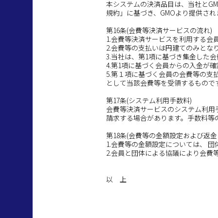
本システムの決済品目は、当社とG
規約」に基づき、GMOより提供され
第16条(会費等決済サービスの流れ)
1.会費等決済サービスを利用する
2.会費等の支払いは円建てのみとな
3.当社は、第1項に基づき集金した
4.第1項に基づく会員からの入金
5.第１項に基づく会員の会費等の
として当該会費等を受領するもので
第17条(システム利用手数料)
会費等決済サービスのシステム利用
請求する場合があります。手数料等
第18条(会費等の金額設定および返金
1.会費等の金額設定については、 
2.会員と団体による協議により会
以 上