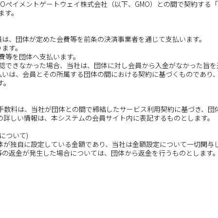
MOペイメントゲートウェイ株式会社（以下、GMO）との間で契約する「
ます。
会員は、団体が定めた会費等を前条の決済事業者を通じて支払います。
ります。
会費等を団体へ支払います。
が確認できなかった場合、当社は、団体に対し会員から入金がなかった旨を
支払いは、会員とその所属する団体の間における契約に基づくものであり、
す。
手数料は、当社が団体との間で締結したサービス利用契約に基づき、団
の詳しい情報は、本システムの会員サイト内に表記するものとします。
について)
団体が独自に設定している金額であり、当社は金額設定について一切関与
費等の返金が発生した場合については、団体から返金を行うものとします