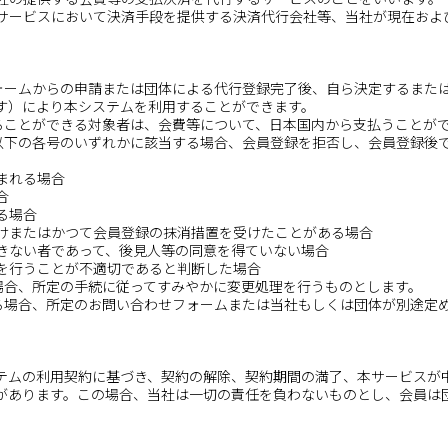
決済サービスにおいて決済手段を提供する決済代行会社等、当社が現在お
ォームからの申請または団体による代行登録完了後、自ら決定するまたは
す）により本システムを利用することができます。
することができる対象者は、会費等について、日本国内から支払うことが
が以下の各号のいずれかに該当する場合、会員登録を拒否し、会員登録後
含まれる場合
合
る場合
受けまたはかつて会員登録の抹消措置を受けたことがある場合
できない者であって、後見人等の同意を得ていない場合
供を行うことが不適切であると判断した場合
た場合、所定の手続に従ってすみやかに変更処理を行うものとします。
する場合、所定のお問い合わせフォームまたは当社もしくは団体が別途定
テムの利用契約に基づき、契約の解除、契約期間の満了、本サービスが
があります。この場合、当社は一切の責任を負わないものとし、会員は