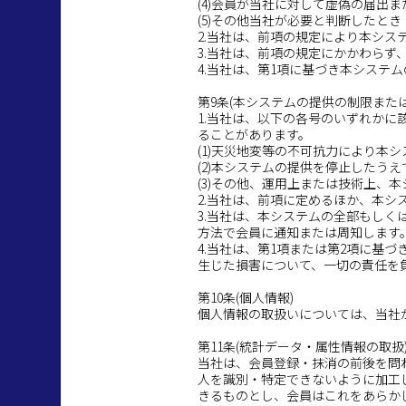
(4)会員が当社に対して虚偽の届出
(5)その他当社が必要と判断したとき
2.当社は、前項の規定により本シ
3.当社は、前項の規定にかかわら
4.当社は、第1項に基づき本シス
第9条(本システムの提供の制限また
1.当社は、以下の各号のいずれか
ることがあります。
(1)天災地変等の不可抗力により本
(2)本システムの提供を停止したう
(3)その他、運用上または技術上、
2.当社は、前項に定めるほか、本
3.当社は、本システムの全部もし
方法で会員に通知または周知します
4.当社は、第1項または第2項に
生じた損害について、一切の責任を
第10条(個人情報)
個人情報の取扱いについては、当社
第11条(統計データ・属性情報の取扱
当社は、会員登録・抹消の前後を問
人を識別・特定できないように加工
きるものとし、会員はこれをあらか