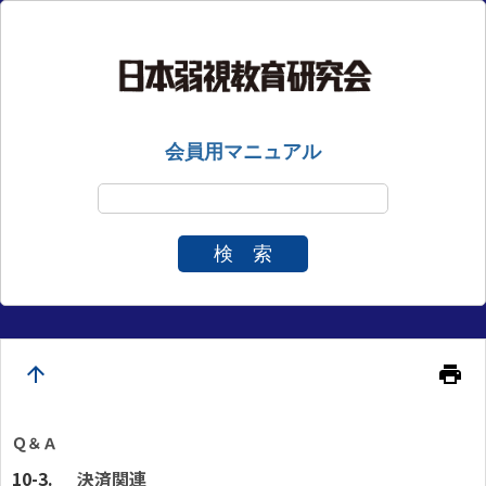
会員用マニュアル
検 索
arrow_upward
print
Ｑ＆Ａ
決済関連