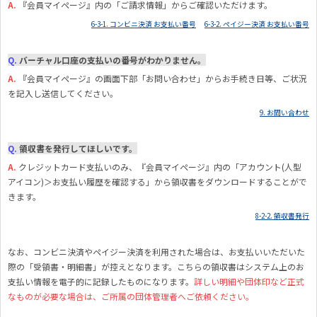
A.
『
会員マイページ』内の「ご請求情報」からご確認いただけます。
6-3-1. コンビニ決済 お支払い番号
6-3-2. ペイジー決済 お支払い番号
Q.
バーチャル口座の支払いの番号がわかりません。
A.
『
会員マイページ』の画面下部「お問い合わせ」からお手続き日等、ご状況
を記入し送信してください。
9. お問い合わせ
Q.
領収書を発行してほしいです。
A.
クレジットカード支払いのみ、『会員マイページ』内の「アカウント(人型
アイコン)＞お支払い履歴を確認する」から領収書をダウンロードすることがで
きます。
8-2-2. 領収書発行
なお、コンビニ決済やペイジー決済を利用された場合は、お支払いいただいた
際の「受領書・明細書」が控えとなります。こちらの領収書はシステム上のお
支払い情報を電子的に記録したものになります。
詳しい明細や団体印など正式
なものが必要な場合は、ご所属の団体管理者へご依頼ください。